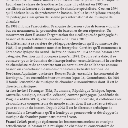
conservatoire de Tours. Admis au Conservatoire Supérieur de Musique de
Lyon dans la classe de Jean-Pierre Laroque, il y obtient en 1993 ses
certificats de basson et de musique de chambre spécialisée. C’est en 1994
qu’il obtient le CA de professeur de basson, le plus haut diplôme Français
de pédagogie ainsi qu’un deuxième prix international de musique de
chambre.
En 1988 il fonde l’association Française de basson
« fou de basson »
dont le
but est notamment la promotion du basson et de son répertoire. Un
mouvement dont il assure l’organisation des « colloques de pédagogie du
basson et de son festival de création » de 1996 à 2013.
Parallèlement à sa carrière de pédagogue/chercheur qu’il commence dès
1985, il se produit comme musicien interprète. Carrière qu’il commence à
l’orchestre lyrique du Grand Théâtre de Tours en 1984 comme basson 1ère
catégorie. Position qu’il occupera jusqu’en 1998. Depuis cette date, il se
consacre- pour le domaine de l’interprétation- essentiellement à la carrière
de chambriste et de concertiste tout en continuant de collaborer comme
basson ou contrebasson dans des orchestres (Orchestre National de
Bordeaux Aquitaine, orchestre Roccas Fortis, ensemble instrumental de
Dordogne…) ou ensembles instrumentaux (opus 16, Commixtus). En 2001
il fonde l’ensemble de musique de chambre « Commixtus » dont il est le
directeur artistique.
Artiste invité à l’étranger (USA, Roumanie, République Tchèque, Japon,
Australie, Mexique, Nouvelle -Zélande) comme pédagogue (Académie de
Prague « AMEROPA »), chambriste ou comme concertiste, il collabore avec
de nombreux compositeurs du monde entier dont il assure les créations
pour et autour du basson. Depuis 2003 il est le directeur artistique de
l’ensemble
« Commixtus »
qu’il a fondé pour promouvoir et développer la
musique de chambre pour instruments à vent.
Franck Leblois
pratique également les instruments anciens et enseigne
actuellement le basson et la musique de chambre au conservatoire de