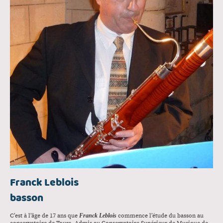
Franck Leblois
basson
C’est à l’âge de 17 ans que
Franck Leblois
commence l’étude du basson au