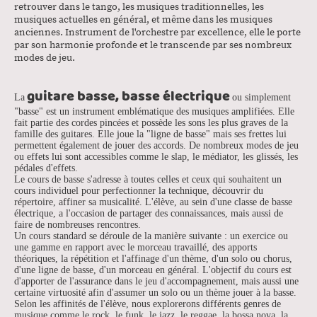
retrouver dans le tango, les musiques traditionnelles, les
musiques actuelles en général, et même dans les musiques
anciennes. Instrument de l'orchestre par excellence, elle le porte
par son harmonie profonde et le transcende par ses nombreux
modes de jeu.
guitare basse, basse électrique
La
ou simplement
"basse" est un instrument emblématique des musiques amplifiées. Elle
fait partie des cordes pincées et possède les sons les plus graves de la
famille des guitares. Elle joue la "ligne de basse" mais ses frettes lui
permettent également de jouer des accords. De nombreux modes de jeu
ou effets lui sont accessibles comme le slap, le médiator, les glissés, les
pédales d'effets.
Le cours de basse s'adresse à toutes celles et ceux qui souhaitent un
cours individuel pour perfectionner la technique, découvrir du
répertoire, affiner sa musicalité. L'élève, au sein d'une classe de basse
électrique, a l'occasion de partager des connaissances, mais aussi de
faire de nombreuses rencontres.
Un cours standard se déroule de la manière suivante : un exercice ou
une gamme en rapport avec le morceau travaillé, des apports
théoriques, la répétition et l'affinage d'un thème, d'un solo ou chorus,
d'une ligne de basse, d'un morceau en général. L'objectif du cours est
d'apporter de l'assurance dans le jeu d'accompagnement, mais aussi une
certaine virtuosité afin d'assumer un solo ou un thème jouer à la basse.
Selon les affinités de l'élève, nous explorerons différents genres de
musique comme le rock, le funk, le jazz, le reggae, la bossa nova, la