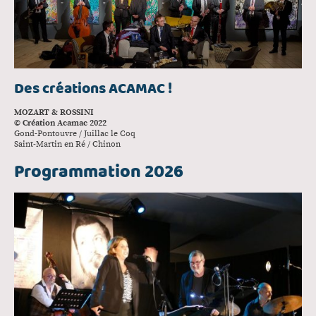
Des créations ACAMAC !
MOZART & ROSSINI
© Création Acamac 2022
Gond-Pontouvre / Juillac le Coq
Saint-Martin en Ré / Chinon
Programmation 2026