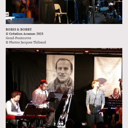
BORIS & BOBBY
© Création Acamac 2023
Gond-Pontouvre
© Photos Jacques Thibaud